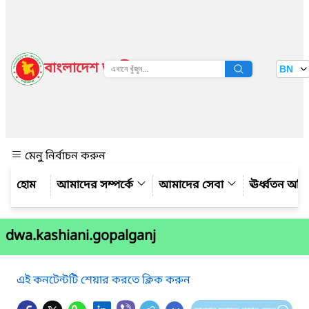
বাংলাদেশ জাতীয় তথ্য বাতায়ন
BN
দেখুন
মেনু নির্বাচন করুন
আমাদের সম্পর্কে
আমাদের সেবা
ঊর্ধ্বতন অফ
dwa.kashiani.gopalganj
এই কনটেন্টটি শেয়ার করতে ক্লিক করুন