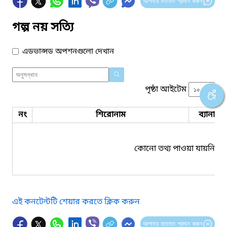
আপনার মতামত প্রদান করুন
গল্প নয় সত্যি
এডভান্সড অপশনগুলো দেখান
পৃষ্ঠা আইটেম
নং
শিরোনাম
ব্যানার 
কোনো তথ্য পাওয়া যায়নি।
এই কনটেন্টটি শেয়ার করতে ক্লিক করুন
আপনার মতামত প্রদান করুন