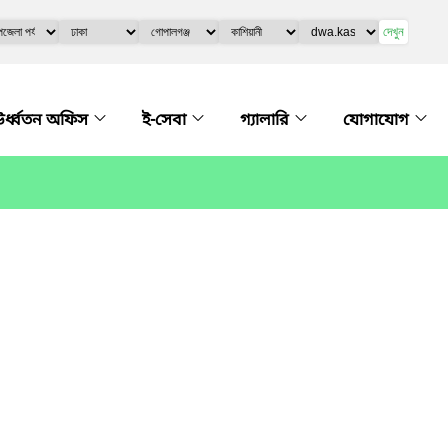
দেখুন
র্ধ্বতন অফিস
ই-সেবা
গ্যালারি
যোগাযোগ