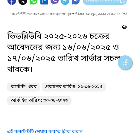
আপনার মতামত প্রদান করুন
কনটেন্টটি শেষ হাল-নাগাদ করা হয়েছে: বৃহস্পতিবার, ১২ জুন, ২০২৫ এ ০১:১০ PM
ভিডব্লিউবি ২০২৫-২০২৬ চক্রের
আবেদনের জন্য ১৬/০৬/২০২৫ ও
১৭/০৬/২০২৫ তারিখ সার্ভার সচল
থাবকে।
কন্টেন্ট: খবর
প্রকাশের তারিখ: ১১-০৬-২০২৫
আর্কাইভ তারিখ: ৩০-০৮-২০২৬
এই কনটেন্টটি শেয়ার করতে ক্লিক করুন