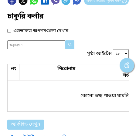
আপনার মতামত প্রদান করুন
চাকুরি কর্নার
এডভান্সড অপশনগুলো দেখান
পৃষ্ঠা আইটেম
নং
শিরোনাম
পিডিএ
সংযুক্ত
কোনো তথ্য পাওয়া যায়নি।
আর্কাইভ দেখুন