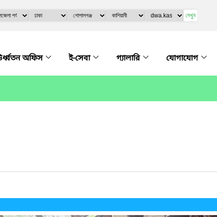
দেখুন
র্ধ্বতন অফিস
ই-সেবা
গ্যালারি
যোগাযোগ