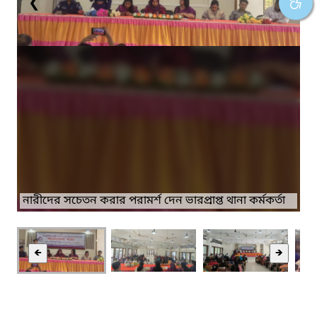
❮
❯
নারীদের সচেতন করার পরামর্শ দেন ভারপ্রাপ্ত থানা কর্মকর্তা
🡸
🡺